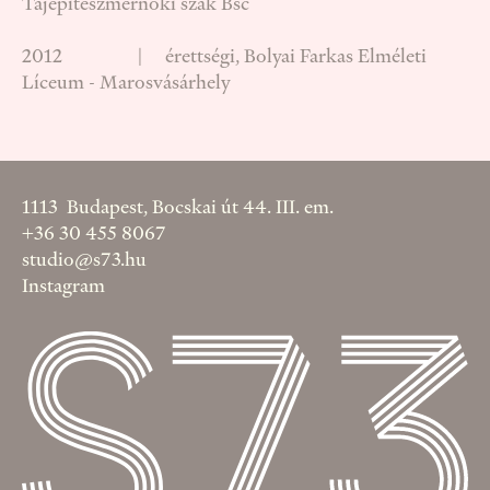
Tájépítészmérnöki szak Bsc
2012 | érettségi, Bolyai Farkas Elméleti
Líceum - Marosvásárhely
1113 Budapest, Bocskai út 44. III. em.
+36 30 455 8067
studio@s73.hu
Instagram