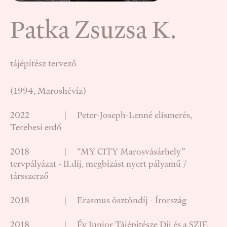
Patka Zsuzsa K.
tájépítész tervező
(1994, Maroshévíz)
2022 | Peter-Joseph-Lenné elismerés,
Terebesi erdő
2018 | “MY CITY Marosvásárhely”
tervpályázat - II.díj, megbízást nyert pályamű /
társszerző
2018 | Erasmus ösztöndíj - Írország
2018 | Év Junior Tájépítésze Díj és a SZIE