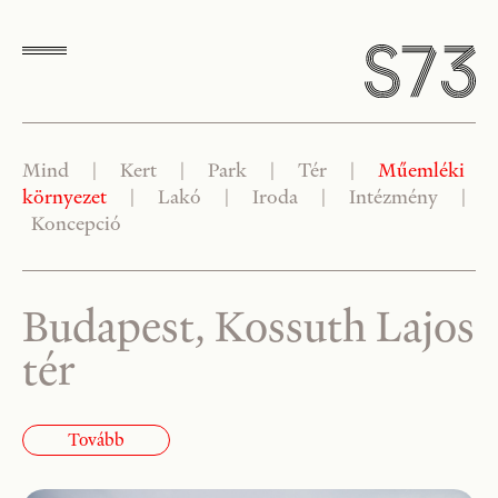
Mind
|
Kert
|
Park
|
Tér
|
Műemléki
környezet
|
Lakó
|
Iroda
|
Intézmény
|
Koncepció
Budapest, Kossuth Lajos
tér
Tovább